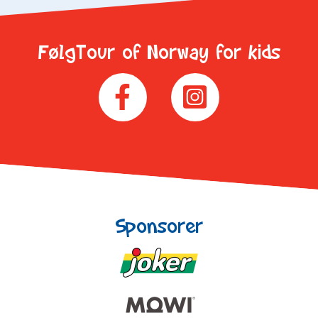
FølgTour of Norway for kids
Sponsorer