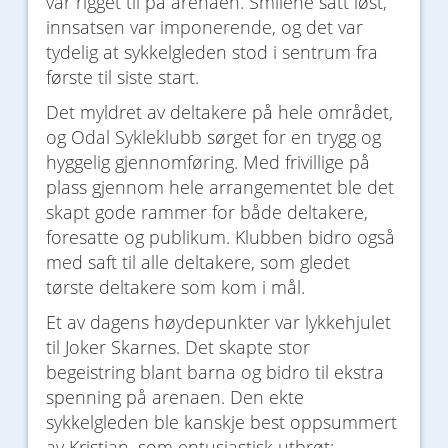
var rigget til på arenaen. Smilene satt løst,
innsatsen var imponerende, og det var
tydelig at sykkelgleden stod i sentrum fra
første til siste start.
Det myldret av deltakere på hele området,
og Odal Sykleklubb sørget for en trygg og
hyggelig gjennomføring. Med frivillige på
plass gjennom hele arrangementet ble det
skapt gode rammer for både deltakere,
foresatte og publikum. Klubben bidro også
med saft til alle deltakere, som gledet
tørste deltakere som kom i mål.
Et av dagens høydepunkter var lykkehjulet
til Joker Skarnes. Det skapte stor
begeistring blant barna og bidro til ekstra
spenning på arenaen. Den ekte
sykkelgleden ble kanskje best oppsummert
av Kristian, som entusiastisk utbrøt: