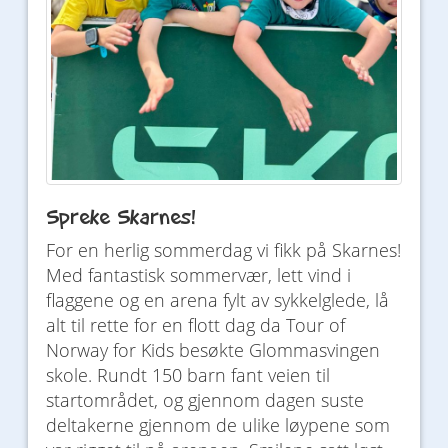
Spreke Skarnes!
For en herlig sommerdag vi fikk på Skarnes!
Med fantastisk sommervær, lett vind i
flaggene og en arena fylt av sykkelglede, lå
alt til rette for en flott dag da Tour of
Norway for Kids besøkte Glommasvingen
skole. Rundt 150 barn fant veien til
startområdet, og gjennom dagen suste
deltakerne gjennom de ulike løypene som