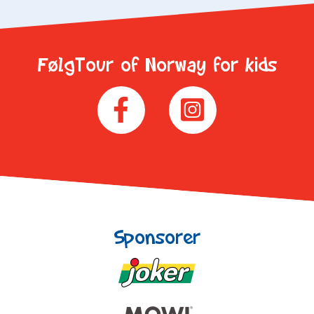
FølgTour of Norway for kids
Sponsorer