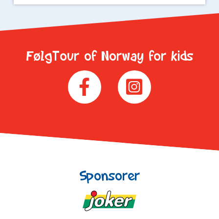
FølgTour of Norway for kids
Sponsorer