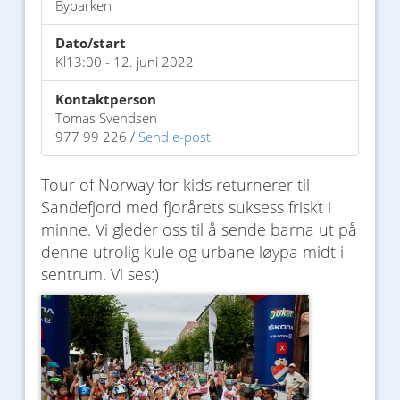
Byparken
Dato/start
Kl13:00 - 12. juni 2022
Kontaktperson
Tomas Svendsen
977 99 226 /
Send e-post
Tour of Norway for kids returnerer til
Sandefjord med fjorårets suksess friskt i
minne. Vi gleder oss til å sende barna ut på
denne utrolig kule og urbane løypa midt i
sentrum. Vi ses:)