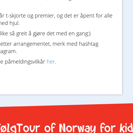
får t-skjorte og premier, og det er åpent for alle
ed hjul.
like så greit å gjøre det med en gang:)
og etter arrangementet, merk med hashtag
tagram.
re påmeldingsvilkår
her
.
ølgTour of Norway for ki