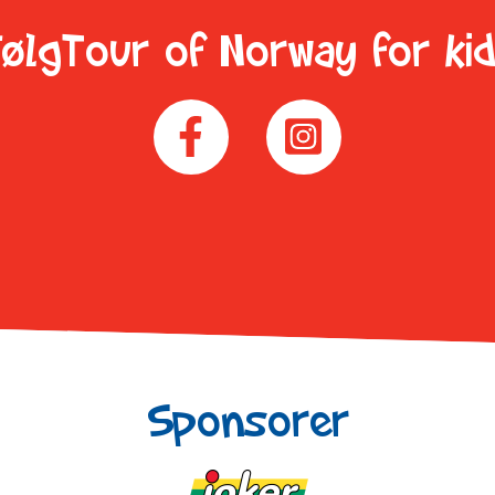
ølgTour of Norway for ki
Sponsorer