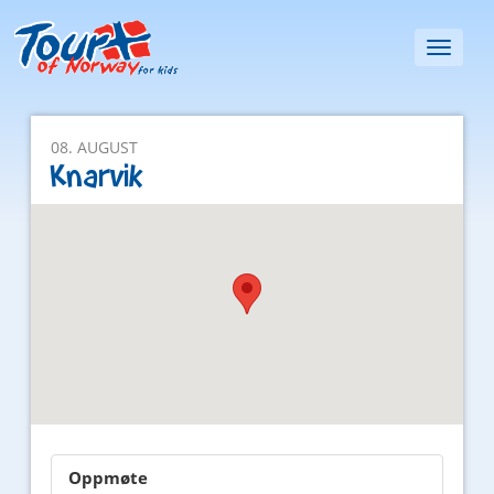
Toggl
naviga
08. AUGUST
Knarvik
Oppmøte