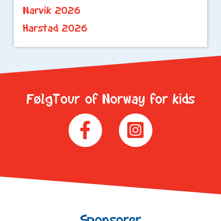
Narvik 2026
Harstad 2026
FølgTour of Norway for kids
Sponsorer