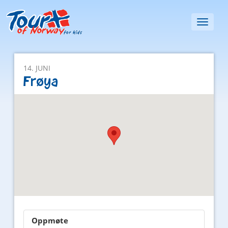
Toggl
naviga
14. JUNI
Frøya
Oppmøte