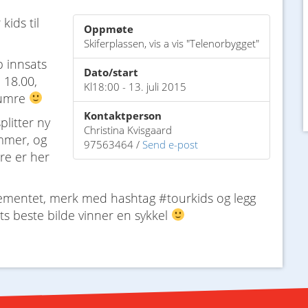
ids til
Oppmøte
Skiferplassen, vis a vis "Telenorbygget"
pp innsats
Dato/start
 18.00,
Kl18:00 - 13. juli 2015
numre
Kontaktperson
plitter ny
Christina Kvisgaard
ummer, og
97563464 /
Send e-post
ere er her
ngementet, merk med hashtag #tourkids og legg
ets beste bilde vinner en sykkel