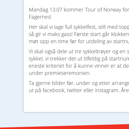
Mandag 13.07 kommer Tour of Norway for k
Fagernes!
Her skal vi lage full sykkelfest, still med to
så gir vi maks gass! Første start går klokken
møt opp en time før for utdeling av start
Vi skal også dele ut tre sykkeltrøyer og en s
sykkel, vi trekker det ut tilfeldig på startn
eneste kriteriet for å kunne vinner er at d
under premieseremonien.
Ta gjerne bilder før, under og etter arra
ut på facebook, twitter eller instagram. År