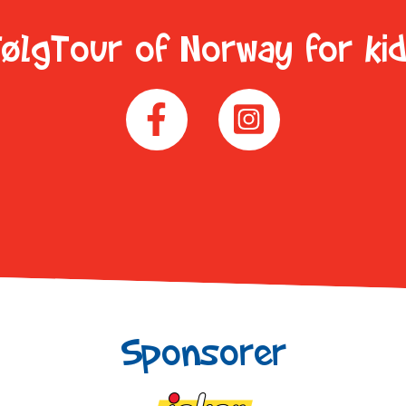
ølgTour of Norway for ki
Sponsorer