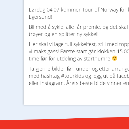
Lørdag 04.07 kommer Tour of Norway for ki
Egersund!
Bli med å sykle, alle får premie, og det skal
trøyer og en splitter ny sykkel!!
Her skal vi lage full sykkelfest, still med top
vi maks gass! Første start går klokken 15.
time før for utdeling av startnumre
Ta gjerne bilder før, under og etter arran
med hashtag #tourkids og legg ut på faceb
eller instagram. Årets beste bilde vinner e