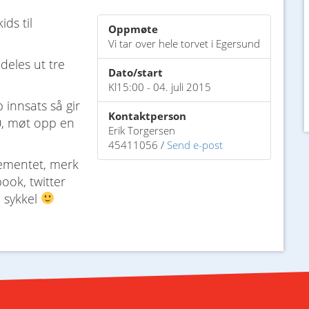
ds til
Oppmøte
Vi tar over hele torvet i Egersund
 deles ut tre
Dato/start
Kl15:00 - 04. juli 2015
p innsats så gir
Kontaktperson
00, møt opp en
Erik Torgersen
45411056 /
Send e-post
gementet, merk
ook, twitter
n sykkel