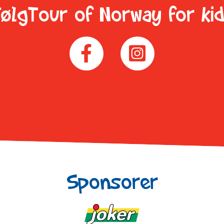
ølgTour of Norway for ki
Sponsorer