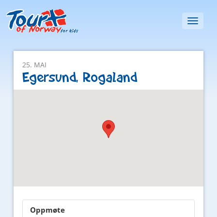
Toggl
naviga
25. MAI
Egersund, Rogaland
Oppmøte