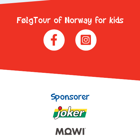
FølgTour of Norway for kids
Sponsorer