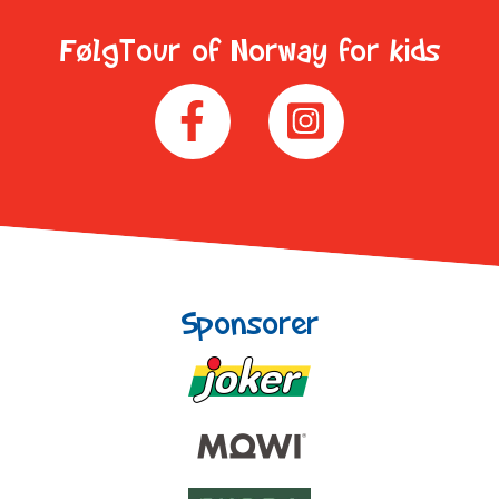
FølgTour of Norway for kids
Sponsorer