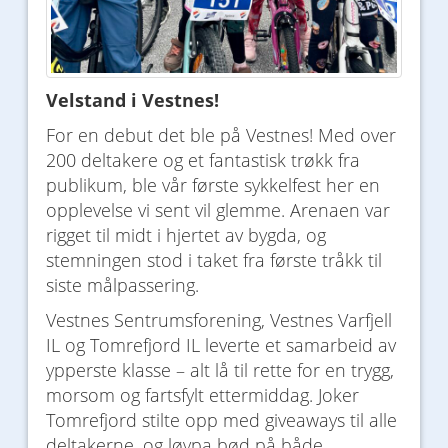
Velstand i Vestnes!
For en debut det ble på Vestnes! Med over
200 deltakere og et fantastisk trøkk fra
publikum, ble vår første sykkelfest her en
opplevelse vi sent vil glemme. Arenaen var
rigget til midt i hjertet av bygda, og
stemningen stod i taket fra første tråkk til
siste målpassering.
Vestnes Sentrumsforening, Vestnes Varfjell
IL og Tomrefjord IL leverte et samarbeid av
ypperste klasse – alt lå til rette for en trygg,
morsom og fartsfylt ettermiddag.
Joker
Tomrefjord
stilte opp med giveaways til alle
deltakerne, og løypa bød på både