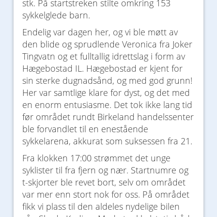
stk. På startstreken stilte omkring 153
sykkelglede barn.
Endelig var dagen her, og vi ble møtt av
den blide og sprudlende Veronica fra Joker
Tingvatn og et fulltallig idrettslag i form av
Hægebostad IL. Hægebostad er kjent for
sin sterke dugnadsånd, og med god grunn!
Her var samtlige klare for dyst, og det med
en enorm entusiasme. Det tok ikke lang tid
før området rundt Birkeland handelssenter
ble forvandlet til en enestående
sykkelarena, akkurat som suksessen fra 21.
Fra klokken 17:00 strømmet det unge
syklister til fra fjern og nær. Startnumre og
t-skjorter ble revet bort, selv om området
var mer enn stort nok for oss. På området
fikk vi plass til den aldeles nydelige bilen