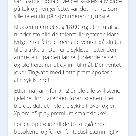
vår; Skoda Kodiaq. Med et sykkelstativ både
på tak og hengerfeste, var det mange som
ville ta en titt på skjønnheten og udyret.
Klokken nærmet seg 18.00, og etter utallige
runder sto alle de talentfulle rytterne klare,
ivrige etter å heie mens de ventet på sin tur
til å tråkke til. Den ene syklisten etter den
andre la ut på den lange, jublende reisen
og ble heiet rundt og inn til mål. Der ventet
Joker Tingvatn med flotte premieposer til
alle syklistene!
Etter målgang for 9-12 år ble alle syklistene
geleidet inn i arenaen foran scenen. Her
ble det delt ut hele tre sykkeltrøyer og én
Xplora X5 play premium smartklokke!
For en oppfølger til de to foregående
besøkene, og for en fantastisk stemning! Vi