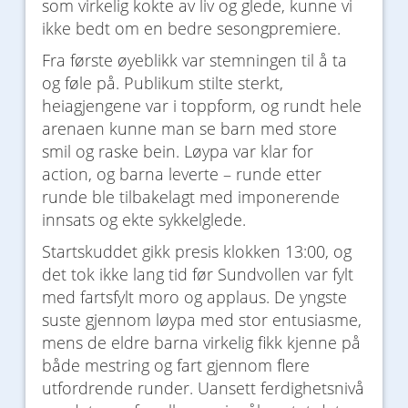
som virkelig kokte av liv og glede, kunne vi
ikke bedt om en bedre sesongpremiere.
Fra første øyeblikk var stemningen til å ta
og føle på. Publikum stilte sterkt,
heiagjengene var i toppform, og rundt hele
arenaen kunne man se barn med store
smil og raske bein. Løypa var klar for
action, og barna leverte – runde etter
runde ble tilbakelagt med imponerende
innsats og ekte sykkelglede.
Startskuddet gikk presis klokken 13:00, og
det tok ikke lang tid før Sundvollen var fylt
med fartsfylt moro og applaus. De yngste
suste gjennom løypa med stor entusiasme,
mens de eldre barna virkelig fikk kjenne på
både mestring og fart gjennom flere
utfordrende runder. Uansett ferdighetsnivå