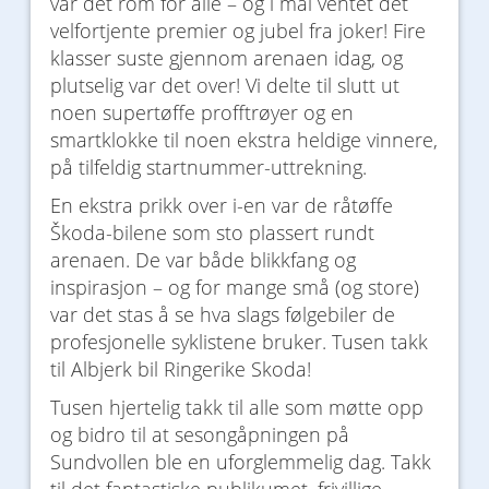
var det rom for alle – og i mål ventet det
velfortjente premier og jubel fra joker! Fire
klasser suste gjennom arenaen idag, og
plutselig var det over! Vi delte til slutt ut
noen supertøffe profftrøyer og en
smartklokke til noen ekstra heldige vinnere,
på tilfeldig startnummer-uttrekning.
En ekstra prikk over i-en var de råtøffe
Škoda-bilene som sto plassert rundt
arenaen. De var både blikkfang og
inspirasjon – og for mange små (og store)
var det stas å se hva slags følgebiler de
profesjonelle syklistene bruker. Tusen takk
til Albjerk bil Ringerike Skoda!
Tusen hjertelig takk til alle som møtte opp
og bidro til at sesongåpningen på
Sundvollen ble en uforglemmelig dag. Takk