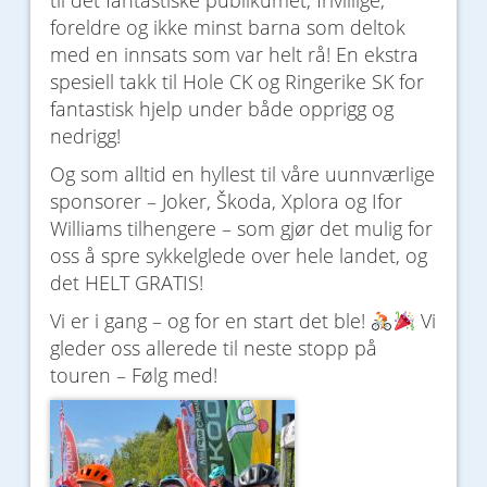
til det fantastiske publikumet, frivillige,
foreldre og ikke minst barna som deltok
med en innsats som var helt rå! En ekstra
spesiell takk til Hole CK og Ringerike SK for
fantastisk hjelp under både opprigg og
nedrigg!
Og som alltid en hyllest til våre uunnværlige
sponsorer – Joker, Škoda, Xplora og Ifor
Williams tilhengere – som gjør det mulig for
oss å spre sykkelglede over hele landet, og
det HELT GRATIS!
Vi er i gang – og for en start det ble!
Vi
gleder oss allerede til neste stopp på
touren – Følg med!