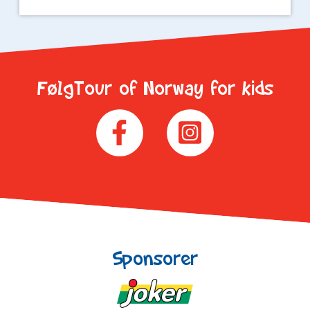
FølgTour of Norway for kids
Sponsorer