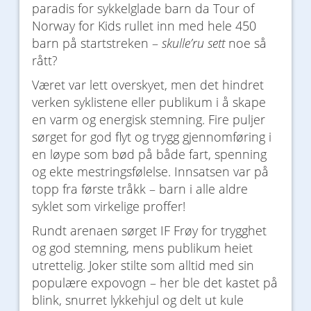
paradis for sykkelglade barn da Tour of
Norway for Kids rullet inn med hele 450
barn på startstreken –
skulle’ru sett
noe så
rått?
Været var lett overskyet, men det hindret
verken syklistene eller publikum i å skape
en varm og energisk stemning. Fire puljer
sørget for god flyt og trygg gjennomføring i
en løype som bød på både fart, spenning
og ekte mestringsfølelse. Innsatsen var på
topp fra første tråkk – barn i alle aldre
syklet som virkelige proffer!
Rundt arenaen sørget IF Frøy for trygghet
og god stemning, mens publikum heiet
utrettelig. Joker stilte som alltid med sin
populære expovogn – her ble det kastet på
blink, snurret lykkehjul og delt ut kule