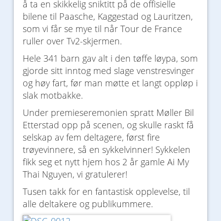
å ta en skikkelig sniktitt på de offisielle
bilene til Paasche, Kaggestad og Lauritzen,
som vi får se mye til når Tour de France
ruller over Tv2-skjermen.
Hele 341 barn gav alt i den tøffe løypa, som
gjorde sitt inntog med slage venstresvinger
og høy fart, før man møtte et langt oppløp i
slak motbakke.
Under premieseremonien spratt Møller Bil
Etterstad opp på scenen, og skulle raskt få
selskap av fem deltagere, først fire
trøyevinnere, så en sykkelvinner! Sykkelen
fikk seg et nytt hjem hos 2 år gamle Ai My
Thai Nguyen, vi gratulerer!
Tusen takk for en fantastisk opplevelse, til
alle deltakere og publikummere.