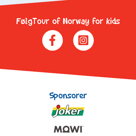
FølgTour of Norway for kids
Sponsorer