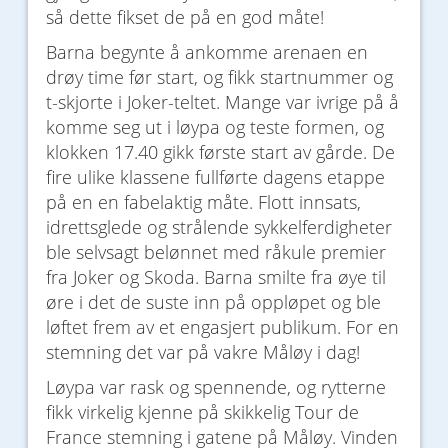
så dette fikset de på en god måte!
Barna begynte å ankomme arenaen en
drøy time før start, og fikk startnummer og
t-skjorte i Joker-teltet. Mange var ivrige på å
komme seg ut i løypa og teste formen, og
klokken 17.40 gikk første start av gårde. De
fire ulike klassene fullførte dagens etappe
på en en fabelaktig måte. Flott innsats,
idrettsglede og strålende sykkelferdigheter
ble selvsagt belønnet med råkule premier
fra Joker og Skoda. Barna smilte fra øye til
øre i det de suste inn på oppløpet og ble
løftet frem av et engasjert publikum. For en
stemning det var på vakre Måløy i dag!
Løypa var rask og spennende, og rytterne
fikk virkelig kjenne på skikkelig Tour de
France stemning i gatene på Måløy. Vinden