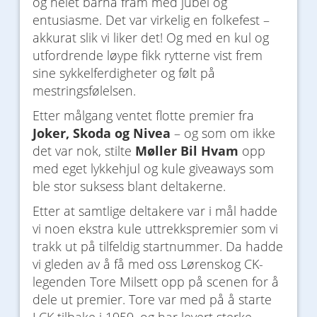
og heiet barna fram med jubel og
entusiasme. Det var virkelig en folkefest –
akkurat slik vi liker det! Og med en kul og
utfordrende løype fikk rytterne vist frem
sine sykkelferdigheter og følt på
mestringsfølelsen.
Etter målgang ventet flotte premier fra
Joker, Skoda og Nivea
– og som om ikke
det var nok, stilte
Møller Bil Hvam
opp
med eget lykkehjul og kule giveaways som
ble stor suksess blant deltakerne.
Etter at samtlige deltakere var i mål hadde
vi noen ekstra kule uttrekkspremier som vi
trakk ut på tilfeldig startnummer. Da hadde
vi gleden av å få med oss Lørenskog CK-
legenden Tore Milsett opp på scenen for å
dele ut premier. Tore var med på å starte