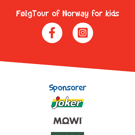
FølgTour of Norway for kids
Sponsorer