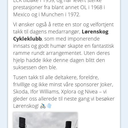
LCK tilbake i 1959, og har levert sterke
prestasjoner fra blant annet OL i 1968 i
Mexico og i Munchen i 1972.
Vi ønsker også å rette en stor og velfortjent
takk til dagens medarrangør,
Lørenskog
Cykleklubb
, som med imponerende
innsats og godt humør skapte en fantastisk
ramme rundt arrangementet. Uten deres
hjelp hadde ikke denne dagen blitt den
suksessen den ble.
Tusen takk til alle deltakere, foreldre,
frivillige og ikke minst våre sponsorer Joker,
Skoda, Ifor Williams, Xplora og Nivea – vi
gleder oss allerede til neste gang vi besøker
Lørenskog!