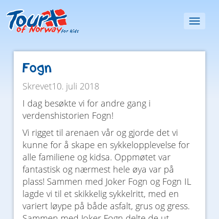
Toggl
naviga
Fogn
Skrevet10. juli 2018
I dag besøkte vi for andre gang i
verdenshistorien Fogn!
Vi rigget til arenaen vår og gjorde det vi
kunne for å skape en sykkelopplevelse for
alle familiene og kidsa. Oppmøtet var
fantastisk og nærmest hele øya var på
plass! Sammen med Joker Fogn og Fogn IL
lagde vi til et skikkelig sykkelritt, med en
variert løype på både asfalt, grus og gress.
Sammen med Joker Fogn delte de ut