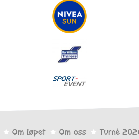
Om løpet
Om oss
Turné 202