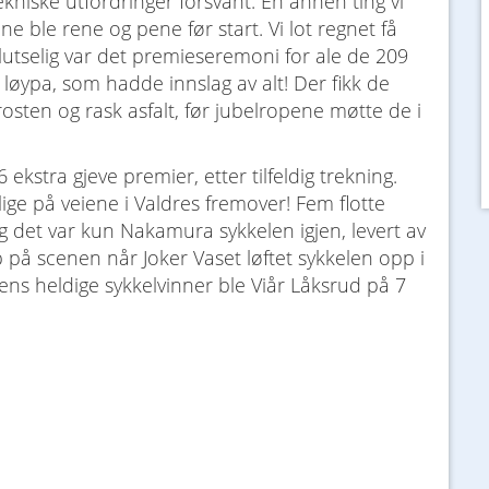
ekniske utfordringer forsvant. En annen ting vi
e ble rene og pene før start. Vi lot regnet få
plutselig var det premieseremoni for ale de 209
løypa, som hadde innslag av alt! Der fikk de
osten og rask asfalt, før jubelropene møtte de i
 ekstra gjeve premier, etter tilfeldig trekning.
lige på veiene i Valdres fremover! Fem flotte
g det var kun Nakamura sykkelen igjen, levert av
p på scenen når Joker Vaset løftet sykkelen opp i
ns heldige sykkelvinner ble Viår Låksrud på 7