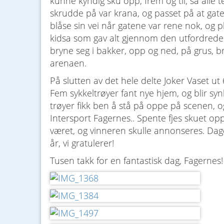
kunne kyndig sku opp, frem og til, så alle t
skrudde på var krana, og passet på at gaten
blåse sin vei når gatene var rene nok, og 
kidsa som gav alt gjennom den utfordrede 
bryne seg i bakker, opp og ned, på grus, br
arenaen.
På slutten av det hele delte Joker Vaset ut 6
Fem sykkeltrøyer fant nye hjem, og blir syn
trøyer fikk ben å stå på oppe på scenen, o
Intersport Fagernes.. Spente fjes skuet op
været, og vinneren skulle annonseres. Dage
år, vi gratulerer!
Tusen takk for en fantastisk dag, Fagernes!