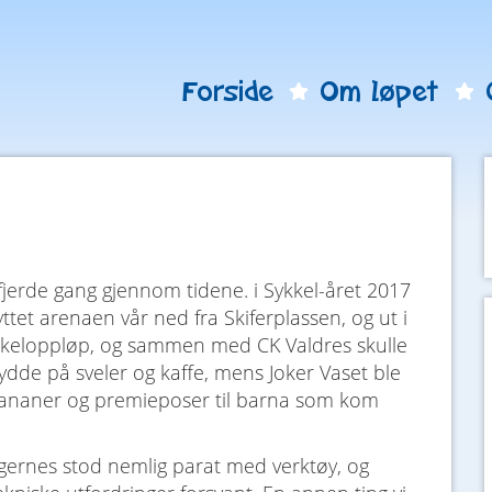
Forside
Om løpet
 fjerde gang gjennom tidene. i Sykkel-året 2017
yttet arenaen vår ned fra Skiferplassen, og ut i
 sykkeloppløp, og sammen med CK Valdres skulle
bydde på sveler og kaffe, mens Joker Vaset ble
, bananer og premieposer til barna som kom
agernes stod nemlig parat med verktøy, og