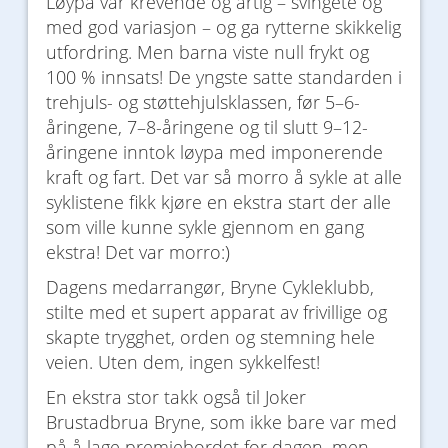
Løypa var krevende og artig – svingete og
med god variasjon – og ga rytterne skikkelig
utfordring. Men barna viste null frykt og
100 % innsats! De yngste satte standarden i
trehjuls- og støttehjulsklassen, før 5–6-
åringene, 7–8-åringene og til slutt 9–12-
åringene inntok løypa med imponerende
kraft og fart. Det var så morro å sykle at alle
syklistene fikk kjøre en ekstra start der alle
som ville kunne sykle gjennom en gang
ekstra! Det var morro:)
Dagens medarrangør, Bryne Cykleklubb,
stilte med et supert apparat av frivillige og
skapte trygghet, orden og stemning hele
veien. Uten dem, ingen sykkelfest!
En ekstra stor takk også til Joker
Brustadbrua Bryne, som ikke bare var med
på å lage premiebordet for dagen, men