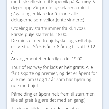
med sykkelfesten til Kopervik på Karmøy. Vi
rigger opp vår proffe sykkelarena midt i
gågata og er klare for å krone alle
deltagerne som velfortjente vinnere:)
Utdeling av startnummer fra kl. 17:00.
Første pulje starter kl. 18:00.
De minste med trehjulsykkel og støttehjul
er først ut. Så 5-6 år, 7-8 år og til slutt 9-12
år.
Arrangementet er ferdig ca kl. 19:00.
Tour of Norway for kids er helt gratis. Alle
får t-skjorte og premier, og det er åpent for
alle mellom 0 og 12 år som har hjelm og
noe med hjul.
Påmelding er åpent helt frem til start men
like så greit å gjøre det med en gang:)
Ta gjerne bilder før, under og etter